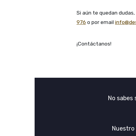
Si aún te quedan dudas,
976
o por email
info@de
¡Contáctanos!
No sabes s
Nuestro 