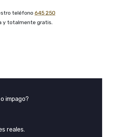
estro teléfono
645 250
 y totalmente gratis.
n o impago?
s reales.