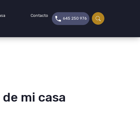
asa
Contacto
645 250 976
 de mi casa