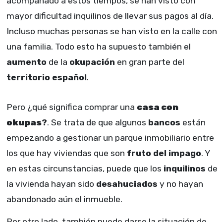
acompañado a estos tiempos, se han visto con
mayor dificultad inquilinos de llevar sus pagos al día.
Incluso muchas personas se han visto en la calle con
una familia. Todo esto ha supuesto también el
aumento
de la
okupación
en gran parte del
territorio español
.
Pero ¿qué significa comprar una
casa con
okupas
?
. Se trata de que algunos
bancos
están
empezando a gestionar un parque inmobiliario entre
los que hay viviendas que son
fruto del impago
. Y
en estas circunstancias, puede que los
inquilinos
de
la vivienda hayan sido
desahuciados
y no hayan
abandonado aún el inmueble.
Por otro lado, también puede darse la situación de